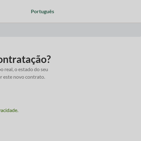
Português
Língua
ontratação?
 real, o estado do seu
er este novo contrato.
vacidade.