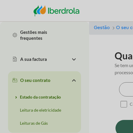
Gestão
O seu c
Gestões mais
frequentes
Qual
A sua factura
Se tem u
processo.
O seu contrato
Estado da contratação
C
Leitura de eletricidade
Leituras de Gás