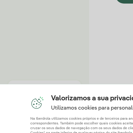
Estas e muitas outras
Valorizamos a sua privac
funcionalidades à sua
disposição.
Utilizamos cookies para personali
Pode fazer todas as gestões
Na Iberdrola utilizamos cookies próprios e de terceiros para 
online, em qualquer dispositivo.
correspondentes. Também pode escolher quais cookies aceitar c
cruzar os seus dados de navegação com os seus dados de client