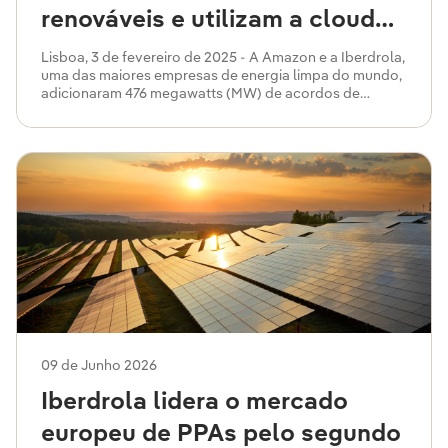
renováveis e utilizam a cloud
da AWS para escalar os
Lisboa, 3 de fevereiro de 2025 - A Amazon e a Iberdrola,
uma das maiores empresas de energia limpa do mundo,
negócios da Iberdrola
adicionaram 476 megawatts (MW) de acordos de
compra de energia (PPA) à sua parceria global em
energias renováveis, e expandiram a sua presença a
cinco novos países.
09 de Junho 2026
Iberdrola lidera o mercado
europeu de PPAs pelo segundo