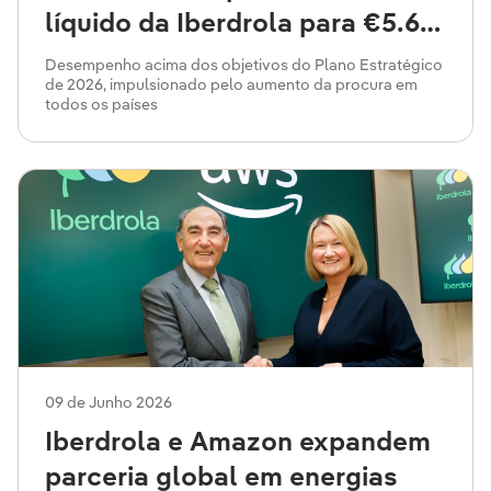
líquido da Iberdrola para €5.612
mil milhões, um aumento de
Desempenho acima dos objetivos do Plano Estratégico
de 2026, impulsionado pelo aumento da procura em
17%
todos os países
09 de Junho 2026
Iberdrola e Amazon expandem
parceria global em energias