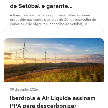
de Setúbal e garante
coexistência de centrais
A Iberdrola levou a cabo a primeira colheita de mel
produzido nas centrais solares do Conde (concelho de
solares com a natureza.
Palmela), e de Algeruz II (concelho de Setúbal). A
iniciativa, que teve início em 2023, dá agora os primeiros
frutos com a colheita de 300 quilos de mel 100% natural.
09 de Junho 2026
Iberdrola e Air Liquide assinam
PPA para descarbonizar