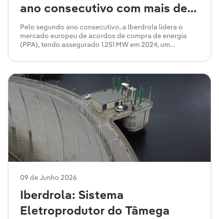
ano consecutivo com mais de
1,251MW
Pelo segundo ano consecutivo, a Iberdrola lidera o
mercado europeu de acordos de compra de energia
(PPA), tendo assegurado 1.251 MW em 2024, um
aumento de 38% em relação a 2023, de acordo com o
relatório Pexapark Renewables Market Outlook 2025.
Em 2024, a empresa, que é a maior utility da Europa em
capitalização bolsista, teve um ano de expansão para
novas geografias e de reforço da sua base de clientes,
assinando o total de 15 acordos só no continente
europeu.
09 de Junho 2026
Iberdrola: Sistema
Eletroprodutor do Tâmega