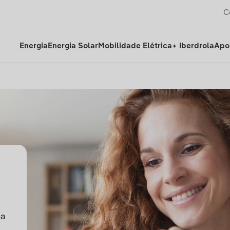
C
Energia
Energia Solar
Mobilidade Elétrica
+ Iberdrola
Apoi
ma