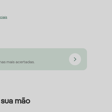
ciais
has mais acertadas.
a sua mão