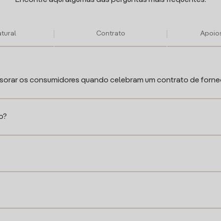
Encontre aqui algumas das perguntas mais frequentes.
tural
Contrato
Apoios
sorar os consumidores quando celebram um contrato de fornec
o?