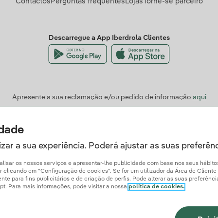
Contactos
Perguntas frequentes
Lojas
Torne-se parceiro
Descarregue a App Iberdrola Clientes
Apresente a sua reclamação e/ou pedido de informação
aqui
idade
zar a sua experiência. Poderá ajustar as suas preferên
analisar os nossos serviços e apresentar-lhe publicidade com base nos seus hábit
licando em "Configuração de cookies". Se for um utilizador da Área de Cliente Ib
e para fins publicitários e de criação de perfis. Pode alterar as suas preferênc
a.pt. Para mais informações, pode visitar a nossa
política de cookies.
ão Obrigatória
Politica de Cookies
Política de Privacidade
Configuração de 