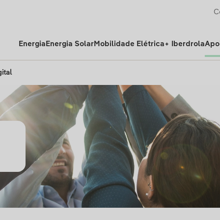
C
Energia
Energia Solar
Mobilidade Elétrica
+ Iberdrola
Apoi
ital