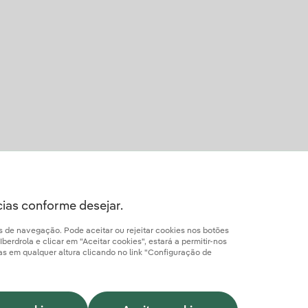
cias conforme desejar.
os de navegação. Pode aceitar ou rejeitar cookies nos botões
erdrola e clicar em "Aceitar cookies", estará a permitir-nos
ias em qualquer altura clicando no link "Configuração de
Cookies
Canal de Denúncias
Acessibilidade