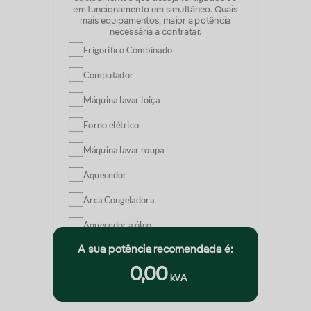
em funcionamento em simultâneo. Quais
mais equipamentos, maior a potência
necessária a contratar.
Frigorífico Combinado
Computador
Máquina lavar loiça
Forno elétrico
Máquina lavar roupa
Aquecedor
Arca Congeladora
Aquecedor a óleo
A sua potência recomendada é:
Televisão
0,00
Microondas
kVA
Placa de Indução