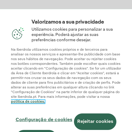
Descarregue a App Iberdrola Clientes
Valorizamos a sua privacidade
Utilizamos cookies para personalizar a sua
experiência. Poderá ajustar as suas
preferências conforme desejar.
Apresente a sua reclamação e/ou pedido de informação
aqui
Na Iberdrola utilizamos cookies próprios e de terceiros para
analisar os nossos serviços e apresentar-lhe publicidade com base
nos seus hábitos de navegação. Pode aceitar ou rejeitar cookies
nos botões correspondentes. Também pode escolher quais cookies
aceitar clicando em "Configuração de cookies". Se for um utilizador
da Área de Cliente Iberdrola e clicar em "Aceitar cookies", estará a
permitir-nos cruzar os seus dados de navegação com os seus
dados de cliente para fins publicitários e de criação de perfis. Pode
alterar as suas preferências em qualquer altura clicando no link
"Configuração de Cookies" na parte inferior de qualquer página do
site Iberdrola.pt. Para mais informações, pode visitar a nossa
política de cookies.
Informação Legal
Documentos de Publicação Obrigatória
Politica de Cookies
Política de Privacidade
Configuração de Cookies
Configuração de cookies
Canal de Denúncias
Acessibilidade
Segurança da informação
Rejeitar cookies
Iberdrola.com