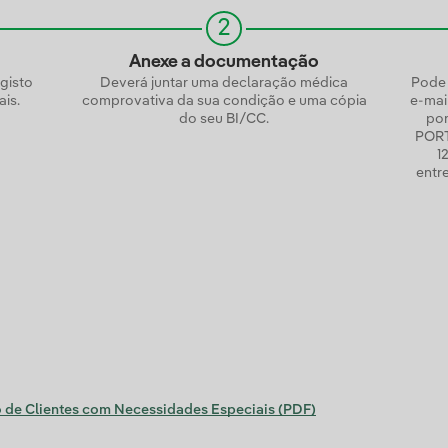
2
Anexe a documentação
egisto
Deverá juntar uma declaração médica
Pode 
is.
comprovativa da sua condição e uma cópia
e-mai
do seu BI/CC.
po
PORT
1
entr
o de Clientes com Necessidades Especiais (PDF)