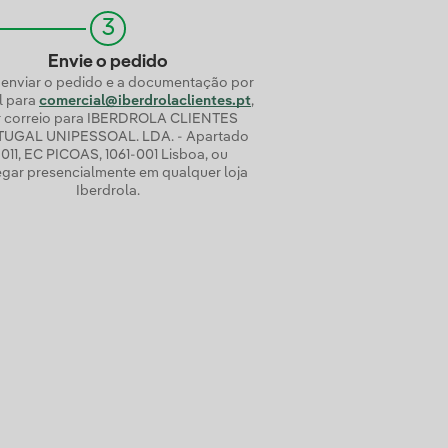
3
Envie o pedido
enviar o pedido e a documentação por
l para
comercial@iberdrolaclientes.pt
,
r correio para IBERDROLA CLIENTES
UGAL UNIPESSOAL. LDA. - Apartado
2011, EC PICOAS, 1061-001 Lisboa, ou
egar presencialmente em qualquer loja
Iberdrola.