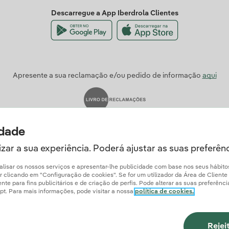
Descarregue a App Iberdrola Clientes
Apresente a sua reclamação e/ou pedido de informação
aqui
idade
zar a sua experiência. Poderá ajustar as suas preferên
analisar os nossos serviços e apresentar-lhe publicidade com base nos seus hábit
licando em "Configuração de cookies". Se for um utilizador da Área de Cliente Ib
e para fins publicitários e de criação de perfis. Pode alterar as suas preferênc
a.pt. Para mais informações, pode visitar a nossa
política de cookies.
ão Obrigatória
Politica de Cookies
Política de Privacidade
Configuração de 
Segurança da informação
Iberdrola.com
Rejei