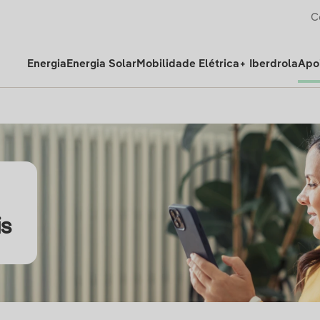
C
Energia
Energia Solar
Mobilidade Elétrica
+ Iberdrola
Apoi
is