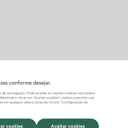
cias conforme desejar.
os de navegação. Pode aceitar ou rejeitar cookies nos botões
erdrola e clicar em "Aceitar cookies", estará a permitir-nos
ias em qualquer altura clicando no link "Configuração de
Cookies
Canal de Denúncias
Acessibilidade
tar cookies
Aceitar cookies