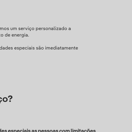
emos um serviço personalizado a
o de energia.
idades especiais são imediatamente
ço?
es especiais as pessoas com limitações