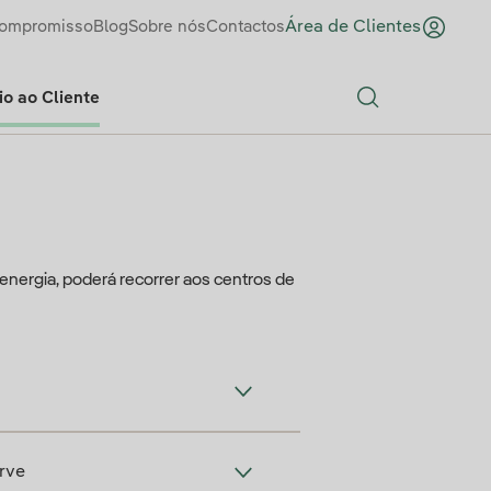
ompromisso
Blog
Sobre nós
Contactos
Área de Clientes
o ao Cliente
Search
energia, poderá recorrer aos centros de
rve