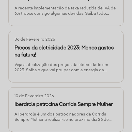
A recente implementação da taxa reduzida de IVA de
6% trouxe consigo algumas dúvidas. Saiba tudo
sobre esta medida e se a mesma se aplica ao seu
caso em particular.
06 de Fevereiro 2026
Preços da eletricidade 2023: Menos gastos
na fatura!
Veja a atualização dos preços da eletricidade em
2023. Saiba o que vai poupar com a energia da
Iberdrola e como obter uma eletricidade mais barata.
10 de Fevereiro 2026
Iberdrola patrocina Corrida Sempre Mulher
A Iberdrola é um dos patrocinadores da Corrida
Sempre Mulher a realizar-se no próximo dia 26 de
março em Lisboa. O evento tem como objetivo a
angariação de fundos para a Associação Portuguesa