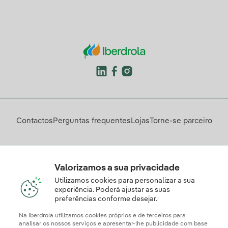
de Apoio à Mulher com Cancro da Mama.
Contactos
Perguntas frequentes
Lojas
Torne-se parceiro
Descarregue a App Iberdrola Clientes
Valorizamos a sua privacidade
Utilizamos cookies para personalizar a sua
experiência. Poderá ajustar as suas
preferências conforme desejar.
Apresente a sua reclamação e/ou pedido de informação
aqui
Na Iberdrola utilizamos cookies próprios e de terceiros para
analisar os nossos serviços e apresentar-lhe publicidade com base