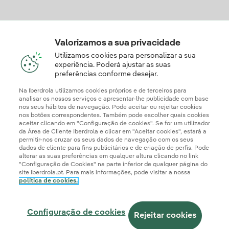
Descarregue a App Iberdrola Clientes
Valorizamos a sua privacidade
Utilizamos cookies para personalizar a sua
experiência. Poderá ajustar as suas
preferências conforme desejar.
Apresente a sua reclamação e/ou pedido de informação
aqui
Na Iberdrola utilizamos cookies próprios e de terceiros para
analisar os nossos serviços e apresentar-lhe publicidade com base
nos seus hábitos de navegação. Pode aceitar ou rejeitar cookies
nos botões correspondentes. Também pode escolher quais cookies
aceitar clicando em "Configuração de cookies". Se for um utilizador
da Área de Cliente Iberdrola e clicar em "Aceitar cookies", estará a
permitir-nos cruzar os seus dados de navegação com os seus
dados de cliente para fins publicitários e de criação de perfis. Pode
alterar as suas preferências em qualquer altura clicando no link
"Configuração de Cookies" na parte inferior de qualquer página do
site Iberdrola.pt. Para mais informações, pode visitar a nossa
política de cookies.
Informação Legal
Documentos de Publicação Obrigatória
Politica de Cookies
Política de Privacidade
Configuração de Cookies
Configuração de cookies
Canal de Denúncias
Acessibilidade
Segurança da informação
Rejeitar cookies
Iberdrola.com