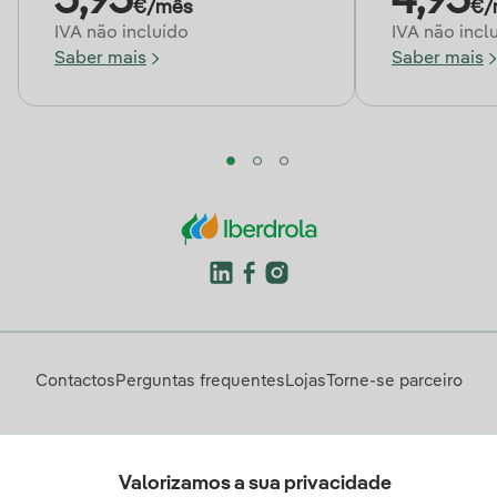
5,95
4,95
€/mês
€/
IVA não incluído
IVA não incl
Saber mais
Saber mais
Contactos
Perguntas frequentes
Lojas
Torne-se parceiro
Descarregue a App Iberdrola Clientes
Valorizamos a sua privacidade