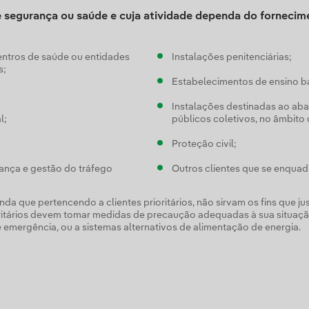
 segurança ou saúde e cuja atividade dependa do fornecime
entros de saúde ou entidades
Instalações penitenciárias;
s;
Estabelecimentos de ensino bá
Instalações destinadas ao aba
l;
públicos coletivos, no âmbito 
Proteção civil;
nça e gestão do tráfego
Outros clientes que se enquad
da que pertencendo a clientes prioritários, não sirvam os fins que jus
prioritários devem tomar medidas de precaução adequadas à sua situa
 emergência, ou a sistemas alternativos de alimentação de energia.