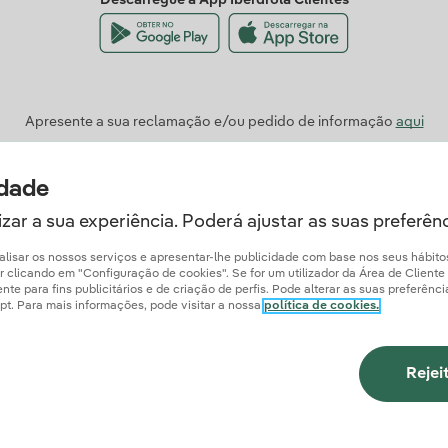
Descarregue a App Iberdrola Clientes
Apresente a sua reclamação e/ou pedido de informação
aqui
idade
zar a sua experiência. Poderá ajustar as suas preferên
analisar os nossos serviços e apresentar-lhe publicidade com base nos seus hábit
licando em "Configuração de cookies". Se for um utilizador da Área de Cliente Ib
e para fins publicitários e de criação de perfis. Pode alterar as suas preferênc
a.pt. Para mais informações, pode visitar a nossa
política de cookies.
ão Obrigatória
Politica de Cookies
Política de Privacidade
Configuração de 
Rejei
Segurança da informação
Iberdrola.com
© 2026 Iberdrola Clientes Portugal, Uni, Lda.