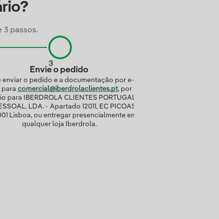
ário?
e 3 passos.
Envie o pedido
 enviar o pedido e a documentação por e-
l para
comercial@iberdrolaclientes.pt
, por
eio para IBERDROLA CLIENTES PORTUGAL
SSOAL. LDA. - Apartado 12011, EC PICOAS,
001 Lisboa, ou entregar presencialmente em
qualquer loja Iberdrola.