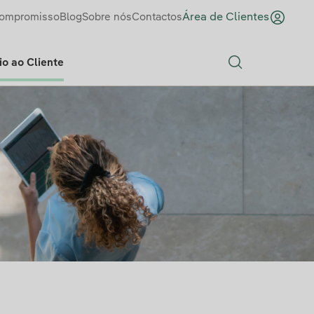
ompromisso
Blog
Sobre nós
Contactos
Área de Clientes
o ao Cliente
Search