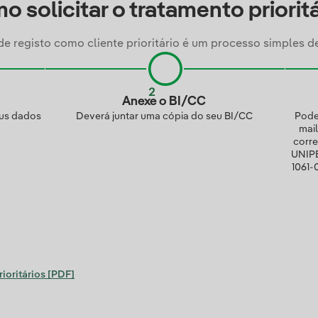
 solicitar o tratamento priorit
e registo como cliente prioritário é um processo simples d
Anexe o BI/CC
eus dados
Deverá juntar uma cópia do seu BI/CC
Pode
mai
corr
UNIPE
1061-
ioritários [PDF]