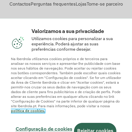
Contactos
Perguntas frequentes
Lojas
Torne-se parceiro
Descarregue a App Iberdrola Clientes
Valorizamos a sua privacidade
Utilizamos cookies para personalizar a sua
experiência. Poderá ajustar as suas
preferências conforme desejar.
Apresente a sua reclamação e/ou pedido de informação
aqui
Na Iberdrola utilizamos cookies próprios e de terceiros para
analisar os nossos serviços e apresentar-lhe publicidade com base
nos seus hábitos de navegação. Pode aceitar ou rejeitar cookies
nos botões correspondentes. Também pode escolher quais cookies
aceitar clicando em "Configuração de cookies". Se for um utilizador
da Área de Cliente Iberdrola e clicar em "Aceitar cookies", estará a
permitir-nos cruzar os seus dados de navegação com os seus
dados de cliente para fins publicitários e de criação de perfis. Pode
alterar as suas preferências em qualquer altura clicando no link
"Configuração de Cookies" na parte inferior de qualquer página do
site Iberdrola.pt. Para mais informações, pode visitar a nossa
política de cookies.
Informação Legal
Documentos de Publicação Obrigatória
Politica de Cookies
Política de Privacidade
Configuração de Cookies
Configuração de cookies
Canal de Denúncias
Acessibilidade
Segurança da informação
Rejeitar cookies