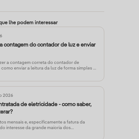
que lhe podem interessar
26
a contagem do contador de luz e enviar
zer a contagem correta do contador de
e como enviar a leitura da luz de forma simples e
berdrola.
ro 2026
ntratada de eletricidade - como saber,
terar?
tos mensais e, especificamente a fatura da
é do interesse da grande maioria dos
ara que a poupança seja efetiva, enquanto