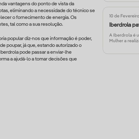
consumidor é e
nda vantagens do ponto de vista da
para tomar de
tas, eliminando a necessidade do técnico se
10 de Fevereir
elecer o fornecimento de energia. Os
tes, tal como a sua resolução.
Iberdrola p
A Iberdrola é
ria popular diz-nos que informação é poder,
Mulher a reali
de poupar, já que, estando autorizado o
evento tem co
berdrola pode passar a enviar-lhe
Associação Po
Mama.
rma a ajudá-lo a tomar decisões que