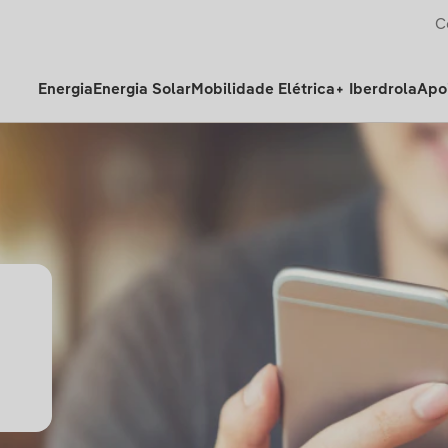
C
Energia
Energia Solar
Mobilidade Elétrica
+ Iberdrola
Apoi
e