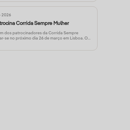
ssencial que tenha a informação do seu lado,
cisões adaptadas à sua casa ou empresa.
o 2026
atrocina Corrida Sempre Mulher
 um dos patrocinadores da Corrida Sempre
zar-se no próximo dia 26 de março em Lisboa. O
mo objetivo a angariação de fundos para a
rtuguesa de Apoio à Mulher com Cancro da