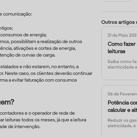
de comunicação:
Outros artigos 
ntigos;
s consumos de energia;
21 de Maio 20
os, possibilitam a realização de outros
Como fazer 
ência, ativações e cortes de energia,
leituras
btenção de curvas de carga.
Saiba como fa
nstalados e não estarem, no entanto, a
electricidade 
rápida com a I
or. Neste caso, os clientes deverão continuar
forma a evitar faturação com consumos
06 de Feverei
gem?
Potência co
calcular e al
contadores e o operador de rede de
r leituras todos os meses, já que a leitura
Reduzir os gas
eletricidade, 
ade de intervenção.
portugueses. P