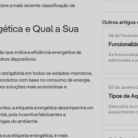
obre a mais recente classificação de
Outros artigos 
gética e Qual a Sua
06 de Feverei
Funcionali
ão que indica a eficiência energética de
Às funcionalid
ros dispositivos.
adicionada a p
pagamentos re
sob a designa
o obrigatória em todos os estados-membros,
uma das 10 pr
 produtos com base no consumo de energia.
inovador, disp
r por soluções mais económicas e
05 de Janeiro
métodos de pa
Portugal. Sai
Tipos de A
conveniência 
Descubra os m
cientes, a etiqueta energética desempenha um
aquecimento ce
l, pois incentiva fabricantes a
recuperadores 
igas do ambiente.
a sua etiqueta energética, e mais