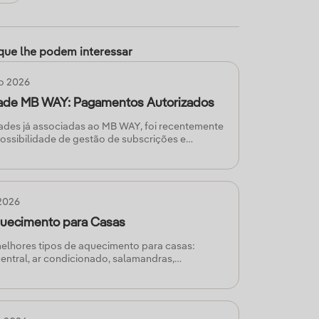
que lhe podem interessar
ro 2026
dade MB WAY: Pagamentos Autorizados
ades já associadas ao MB WAY, foi recentemente
ossibilidade de gestão de subscrições e
correntes de forma rápida, simples e cómoda,
ção de Pagamentos Autorizados. A Iberdrola foi
imeiras empresas aderentes a este método
onibilizando-o aos seus clientes através dos
 2026
gamento disponíveis na App Iberdrola Clientes
ba como poderá começar a usufruir da
quecimento para Casas
desta nova opção de pagamento.
elhores tipos de aquecimento para casas:
ntral, ar condicionado, salamandras,
de calor, aquecedores a gás e óleo.