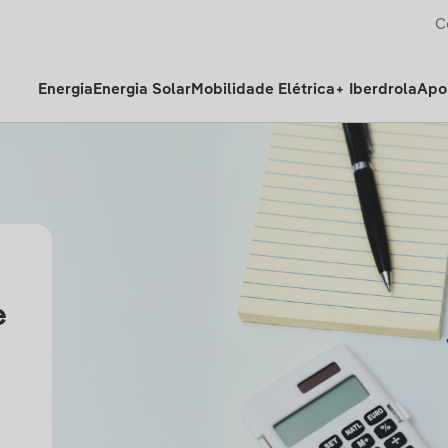
C
Energia
Energia Solar
Mobilidade Elétrica
+ Iberdrola
Apoi
e