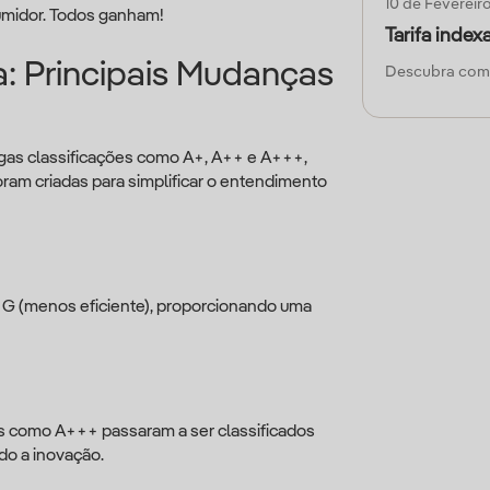
10 de Fevereir
umidor. Todos ganham!
Tarifa index
a: Principais Mudanças
Descubra como 
tigas classificações como A+, A++ e A+++,
oram criadas para simplificar o entendimento
 a G (menos eficiente), proporcionando uma
s como A+++ passaram a ser classificados
do a inovação.