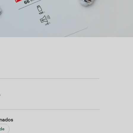
onados
ade