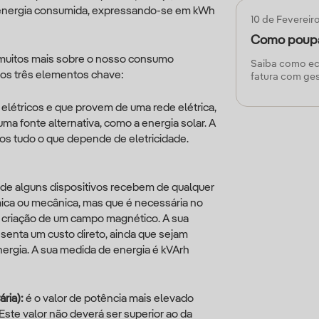
consumidor in
 energia consumida, expressando-se em kWh
10 de Fevereir
eficientes par
artigo explora
Como poupar
r muitos mais sobre o nosso consumo
Saiba como ec
os três elementos chave:
fatura com ges
 elétricos e que provem de uma rede elétrica,
uma fonte alternativa, como a energia solar. A
ados tudo o que depende de eletricidade.
 de alguns dispositivos recebem de qualquer
mica ou mecânica, mas que é necessária no
 criação de um campo magnético. A sua
esenta um custo direto, ainda que sejam
ergia. A sua medida de energia é kVArh
ária):
é o valor de potência mais elevado
Este valor não deverá ser superior ao da