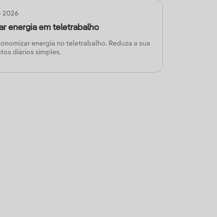
formado será capaz tomar decisões mais
o 2026
a o seu consumo energético, por isso, neste
mos tudo o que precisa de saber sobre o CPE.
 energia em teletrabalho
onomizar energia no teletrabalho. Reduza a sua
tos diários simples.