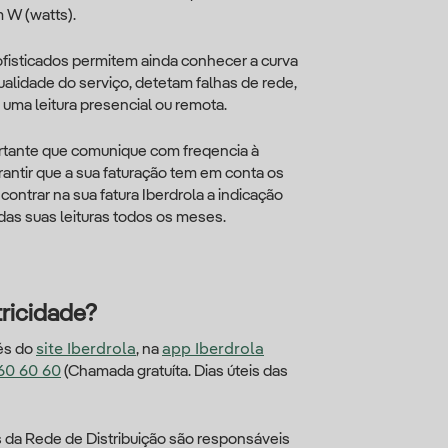
 W (watts).
fisticados permitem ainda conhecer a curva
qualidade do serviço, detetam falhas de rede,
 uma leitura presencial ou remota.
ortante que comunique com freqencia à
arantir que a sua faturação tem em conta os
ntrar na sua fatura Iberdrola a indicação
as suas leituras todos os meses.
ricidade?
vés do
site Iberdrola
, na
app Iberdrola
60 60 60
(Chamada gratuíta. Dias úteis das
s da Rede de Distribuição são responsáveis