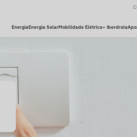
C
Energia
Energia Solar
Mobilidade Elétrica
+ Iberdrola
Apoi