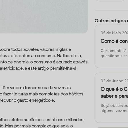
Outros artigos 
05 de Maio 20
Como é cons
bre todos aqueles valores, siglas e
Certamente já 
tura referentes ao consumo. Na Iberdrola,
questionou-se
nto de energia, o consumo é apurado através
Saber o que si
tricidade, e este artigo permitir-lhe-á
identificar qu
ser a tarefa ma
02 de Junho 2
Para gerir de 
 têm vindo a tornar-se cada vez mais
O que é o C
sua casa ou ne
do fazer leituras mais completas dos hábitos
saber e par
pagar ao certo
eduzir o gasto energético e,
é uma ferrame
Se já observou
artigo vamos c
alguma vez mu
reparou no CP
elhos eletromecânicos, estáticos e híbridos,
que nunca ten
o. Mas por mais complexo que seja, o
representa e 