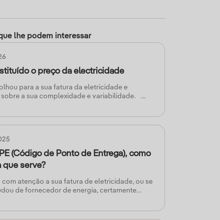
que lhe podem interessar
26
tituído o preço da electricidade
olhou para a sua fatura da eletricidade e
 sobre a sua complexidade e variabilidade.
glas como “kWh” ou “kVA” significam, ou
ais as taxas fixas e as que podem variar pode não
is intuitiva.
025
forma eficiente os seus gastos energéticos, na
PE (Código de Ponto de Entrega), como
gócio, é fundamental interpretar o que está a
a que serve?
. Ler e compreender o detalhe das suas faturas
nta de informação para a poupança. Com este
 com atenção a sua fatura de eletricidade, ou se
larificar esse processo!
dou de fornecedor de energia, certamente
E: Código de Ponto de Entrega. É bem possível
ha pensado duas vezes sobre este código, o que
qual a sua importância. Mas defendemos que um